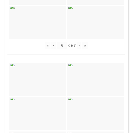
«
‹
de
7
›
»