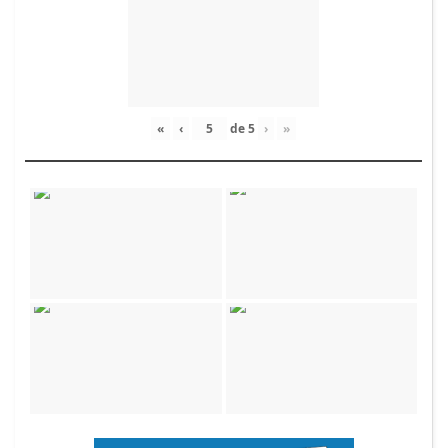
«
‹
de
5
›
»