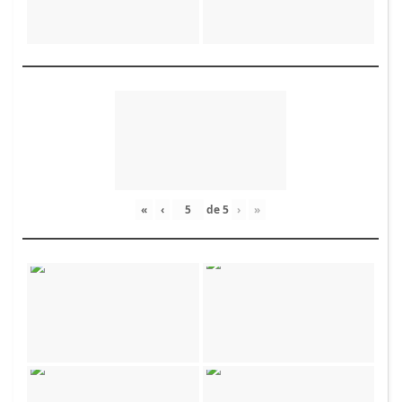
«
‹
de
5
›
»