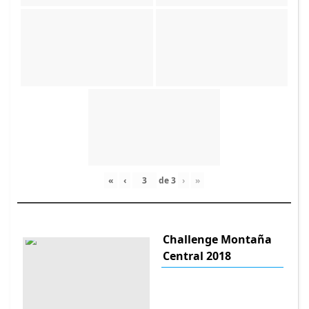
«
‹
de
3
›
»
Challenge Montaña
Central 2018