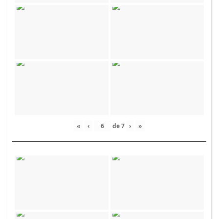
«
‹
de
7
›
»