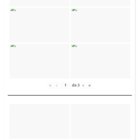
«
‹
de
3
›
»