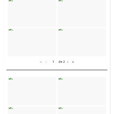
«
‹
de
2
›
»