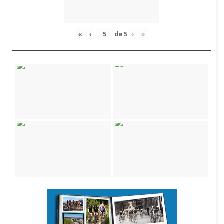
«
‹
de
5
›
»