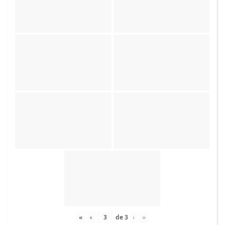
«
‹
de
3
›
»