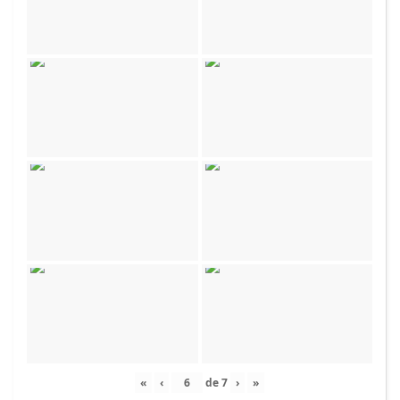
«
‹
de
7
›
»