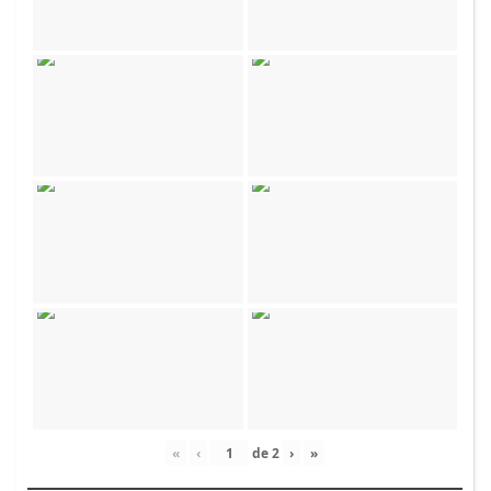
«
‹
de
2
›
»