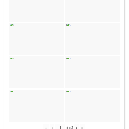
«
‹
de
3
›
»