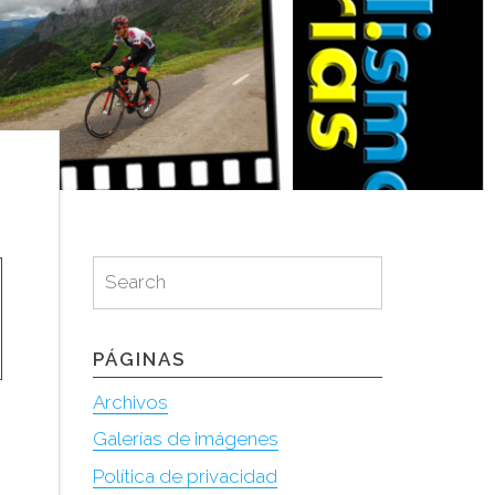
Search
Search
for:
PÁGINAS
Archivos
Galerías de imágenes
Política de privacidad