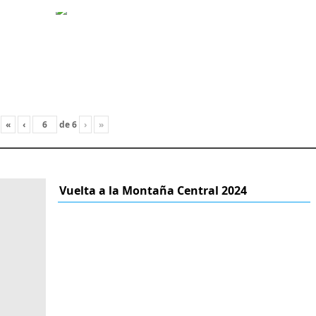
«
‹
de
6
›
»
Vuelta a la Montaña Central 2024