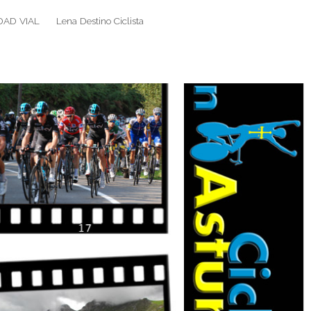
DAD VIAL
Lena Destino Ciclista
Search
Search
for: