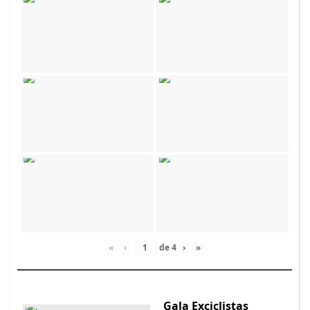
«
‹
de
4
›
»
Gala Exciclistas