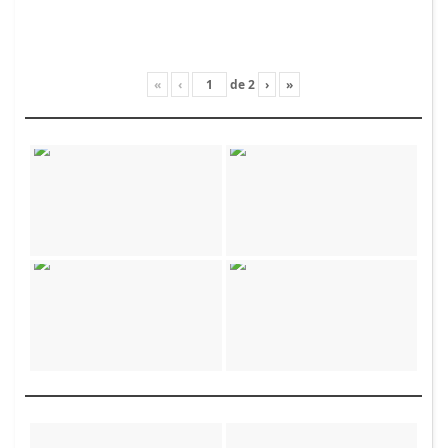
«
‹
de
2
›
»