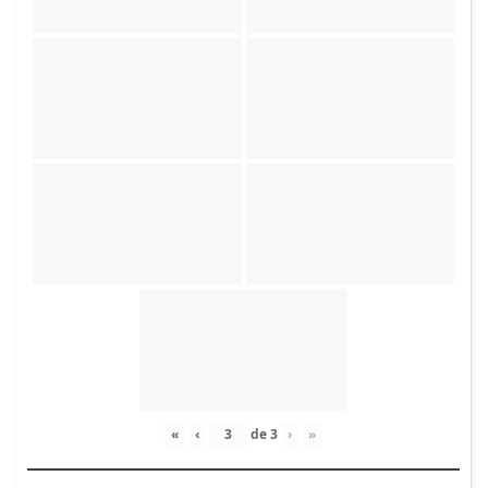
«
‹
de
3
›
»