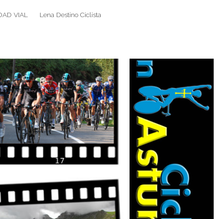
DAD VIAL
Lena Destino Ciclista
Search
Search
for: