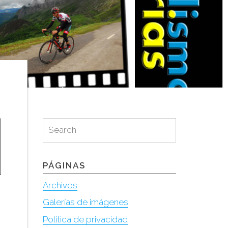
Search
Search
for:
PÁGINAS
Archivos
Galerías de imágenes
Política de privacidad