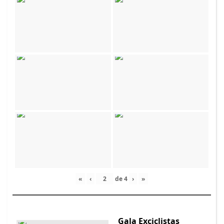
«
‹
de
4
›
»
Gala Exciclistas