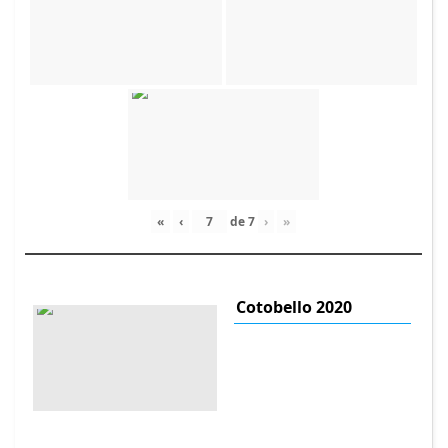
«
‹
de
7
›
»
Cotobello 2020