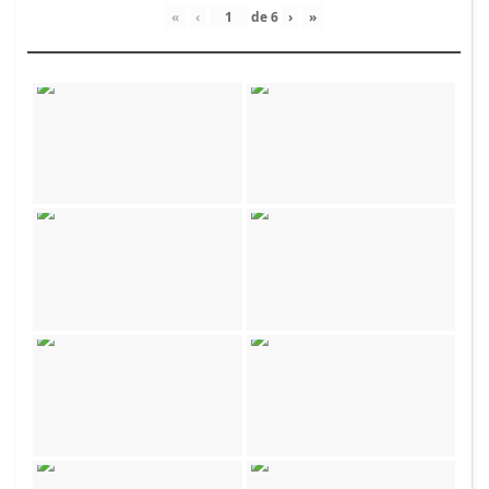
«
‹
de
6
›
»