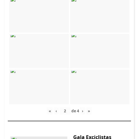
«
‹
de
4
›
»
Gala Exciclistas