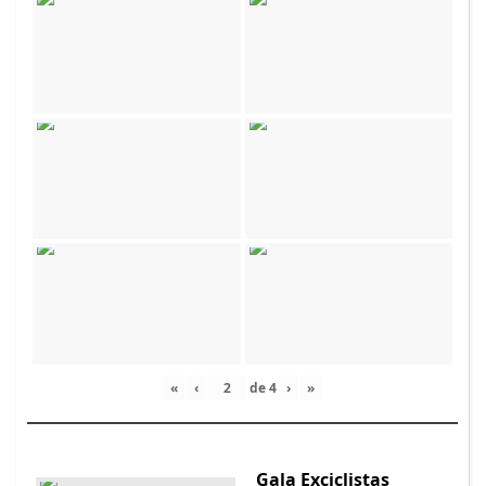
«
‹
de
4
›
»
Gala Exciclistas