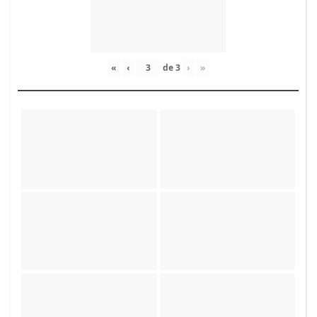
«
‹
de
3
›
»