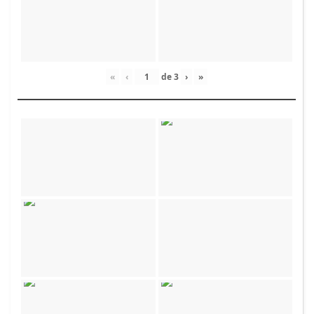
«
‹
de
3
›
»