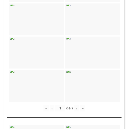
«
‹
de
7
›
»