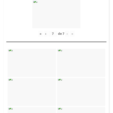
«
‹
de
7
›
»