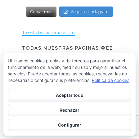
Cargar más
Seguir en Instagram
Tweets by ciclismoasturia
TODAS NUESTRAS PÁGINAS WEB
Utilizamos cookies propias y de terceros para garantizar el
funcionamiento de la web, medir su uso y mejorar nuestros
servicios. Puede aceptar todas las cookies, rechazar las no
Instagram @menendezmoda
necesarias o configurar sus preferencias.
Política de cookies
Aceptar todo
menendezmoda
Menéndez Moda hombre
Rechazar
Configurar
Cargar más
Seguir en Instagram