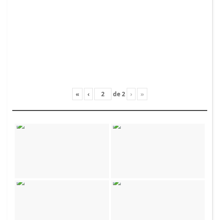
«
‹
de
2
›
»