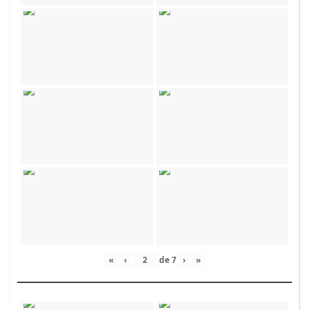
«
‹
de
7
›
»