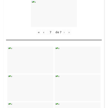
«
‹
de
7
›
»