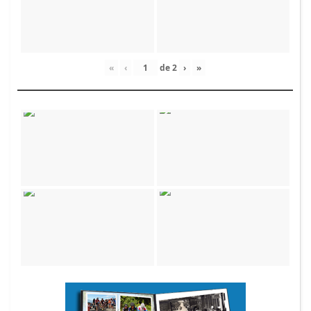
«
‹
de
2
›
»