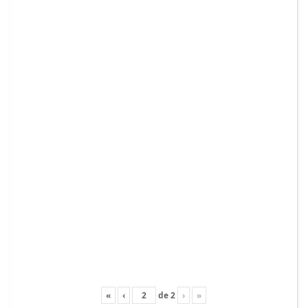
«
‹
de
2
›
»