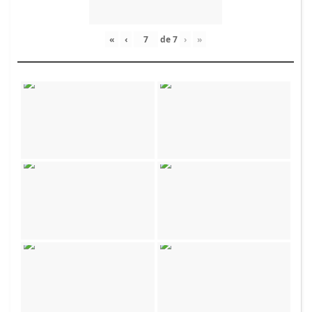
«
‹
de
7
›
»