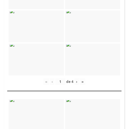
«
‹
de
4
›
»