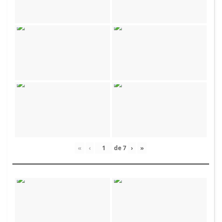
«
‹
de
7
›
»