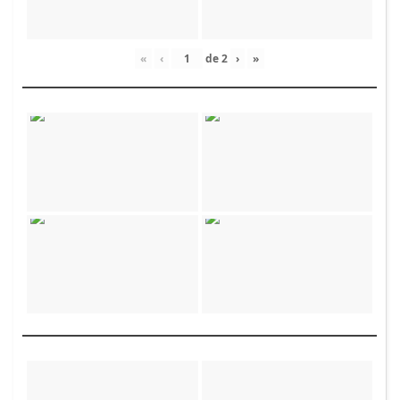
«
‹
de
2
›
»