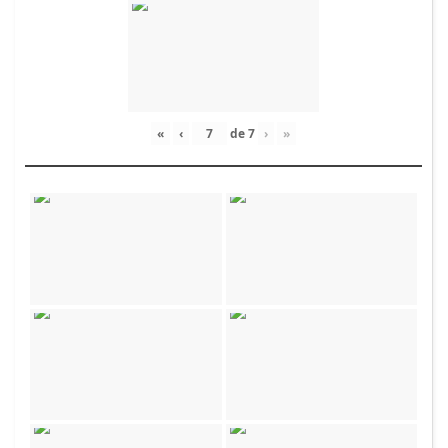
«
‹
de
7
›
»