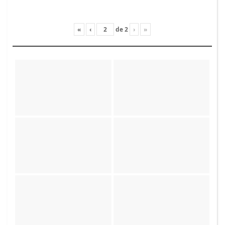
«
‹
de
2
›
»