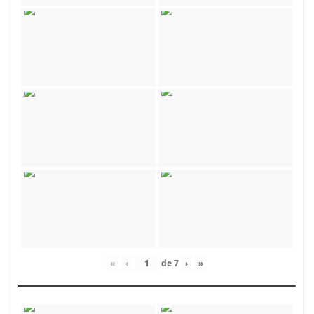
«
‹
de
7
›
»