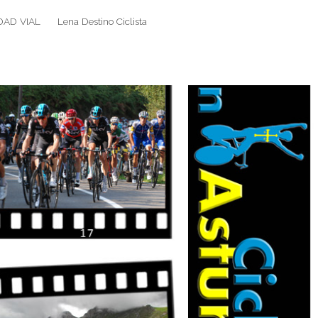
DAD VIAL
Lena Destino Ciclista
Search
Search
for: