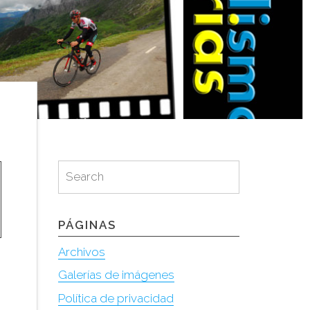
Search
Search
for:
PÁGINAS
Archivos
Galerías de imágenes
Política de privacidad