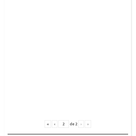
«
‹
de
2
›
»