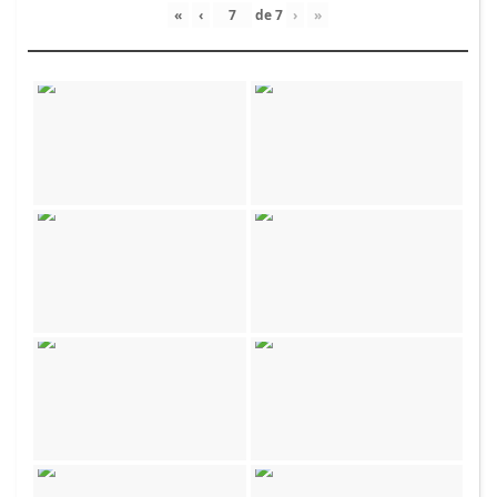
«
‹
de
7
›
»