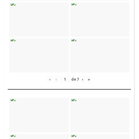
«
‹
de
7
›
»