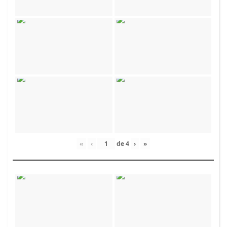
«
‹
de
4
›
»