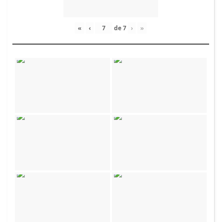
«
‹
de
7
›
»