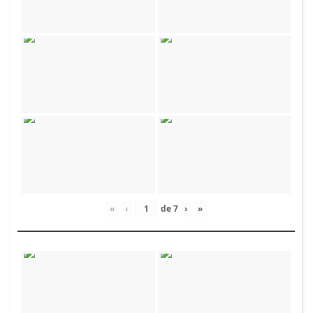
«
‹
de
7
›
»