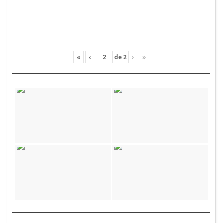
«
‹
de
2
›
»