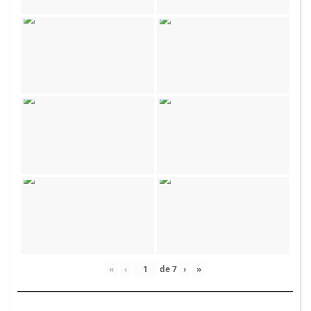
«
‹
de
7
›
»