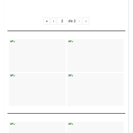
«
‹
de
2
›
»