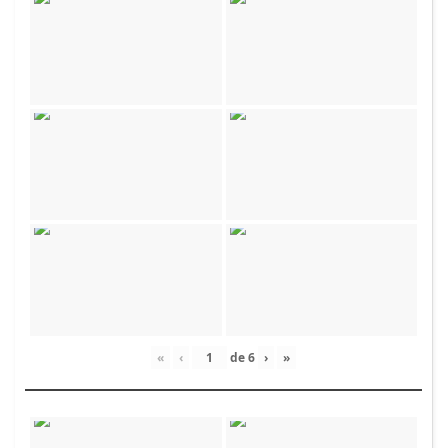
«
‹
de
6
›
»