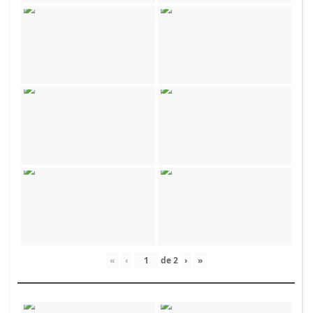
«
‹
de
2
›
»