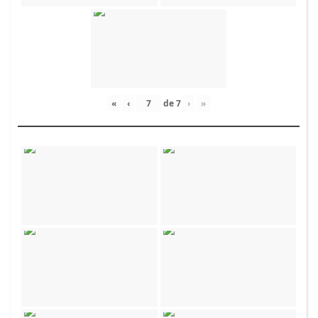
«
‹
de
7
›
»