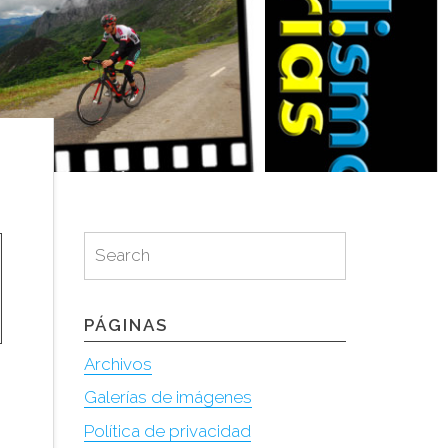
Search
Search
for:
PÁGINAS
Archivos
Galerías de imágenes
Política de privacidad