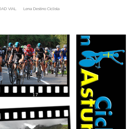
DAD VIAL
Lena Destino Ciclista
Search
Search
for: