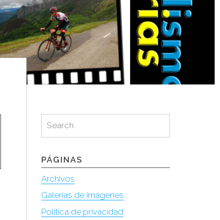
Search
Search
for:
PÁGINAS
Archivos
Galerías de imágenes
Política de privacidad