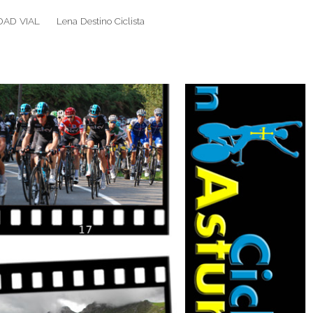
DAD VIAL
Lena Destino Ciclista
Search
Search
for: