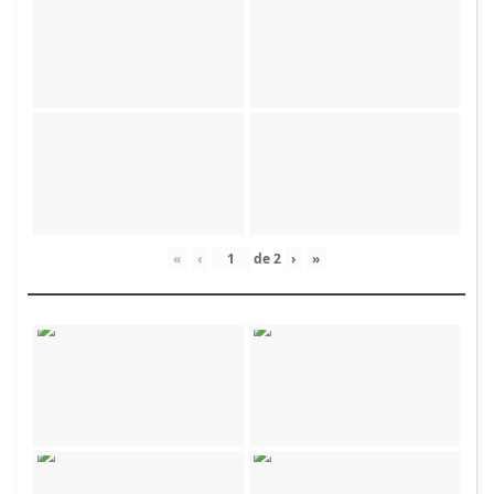
«
‹
de
2
›
»