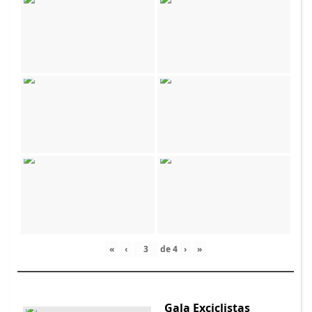
«
‹
de
4
›
»
Gala Exciclistas