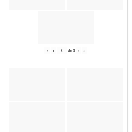
«
‹
de
3
›
»