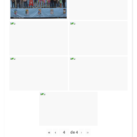
«
‹
de
4
›
»