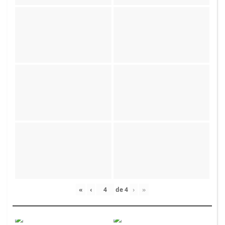
«
‹
de
4
›
»