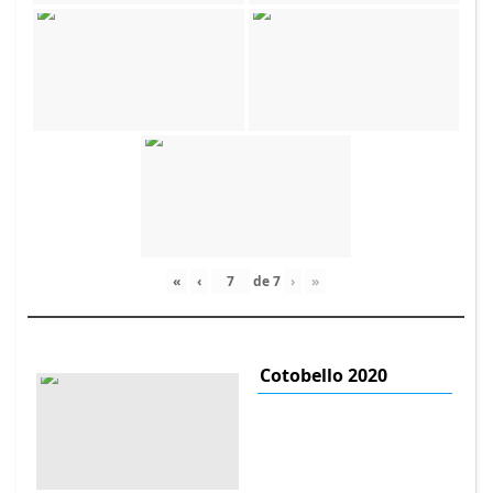
«
‹
de
7
›
»
Cotobello 2020