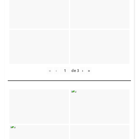
«
‹
de
3
›
»