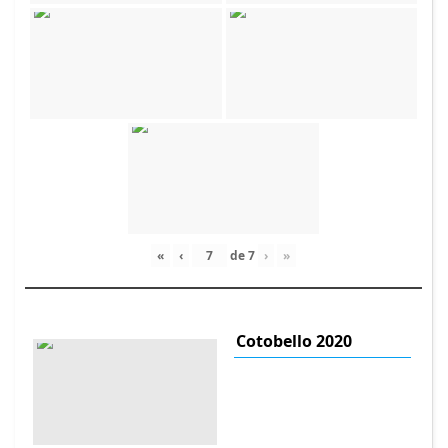
«
‹
de
7
›
»
Cotobello 2020