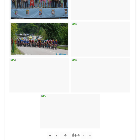
«
‹
de
4
›
»