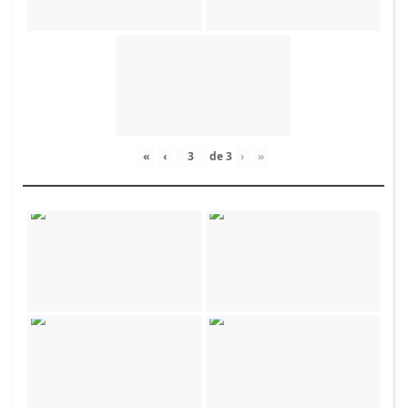
«
‹
de
3
›
»