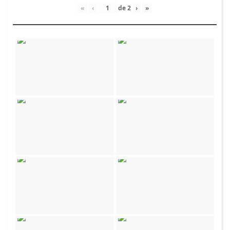
«
‹
de
2
›
»