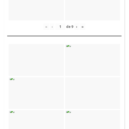
«
‹
de
9
›
»