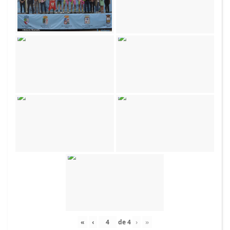
«
‹
de
4
›
»