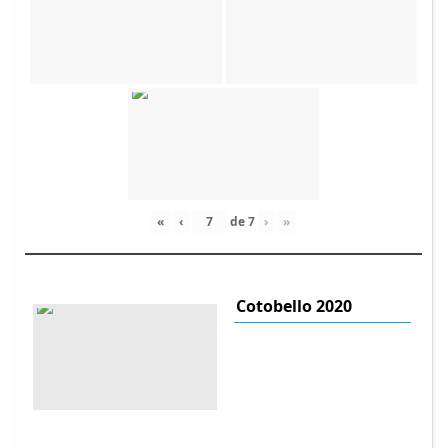
«
‹
de
7
›
»
Cotobello 2020