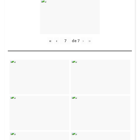
«
‹
de
7
›
»