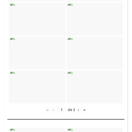
«
‹
de
2
›
»