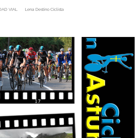
DAD VIAL
Lena Destino Ciclista
Search
Search
for: