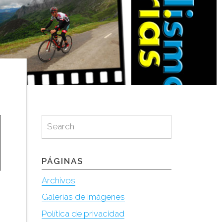
Search
Search
for:
PÁGINAS
Archivos
Galerías de imágenes
Política de privacidad