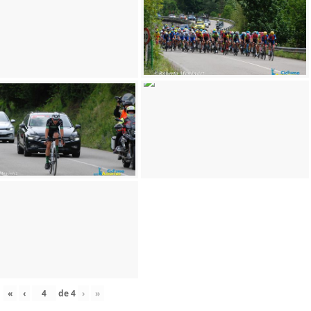
«
‹
de
4
›
»