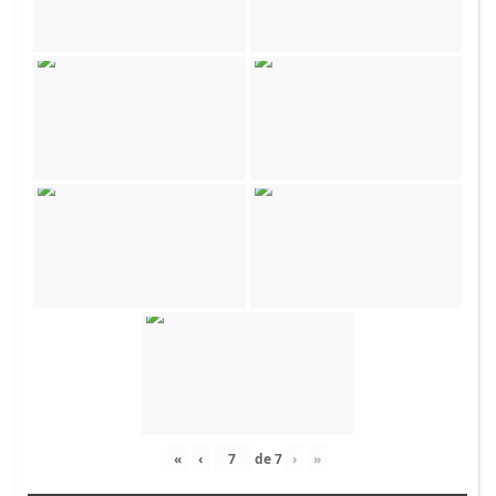
«
‹
de
7
›
»