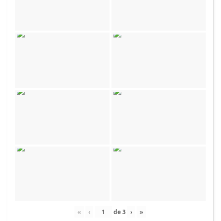
«
‹
de
3
›
»