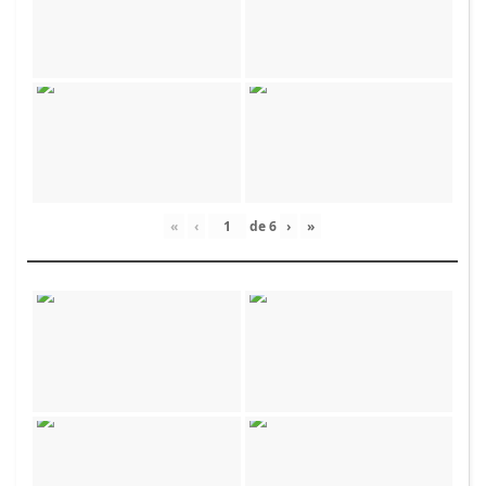
«
‹
de
6
›
»