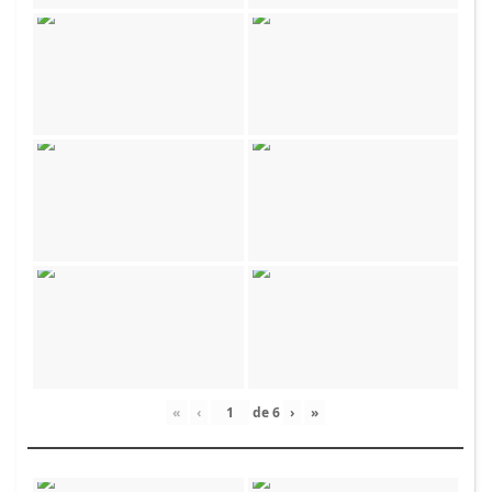
«
‹
de
6
›
»