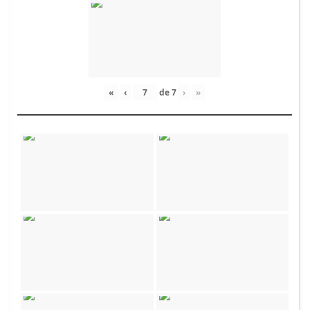
«
‹
de
7
›
»