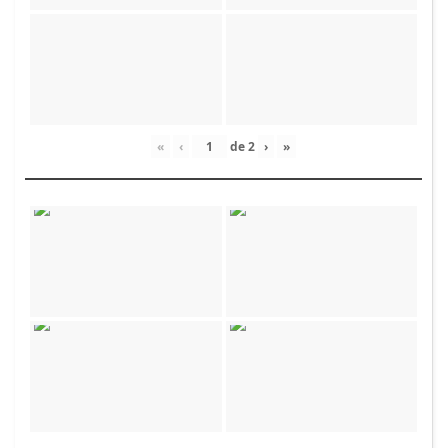
«
‹
de
2
›
»