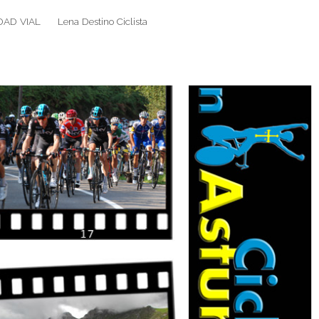
DAD VIAL
Lena Destino Ciclista
Search
Search
for: