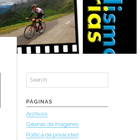
Search
Search
for:
PÁGINAS
Archivos
Galerías de imágenes
Política de privacidad