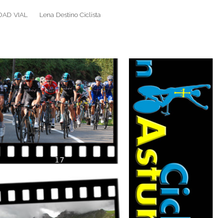
DAD VIAL
Lena Destino Ciclista
Search
Search
for: