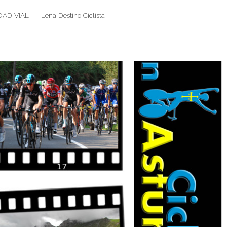
DAD VIAL
Lena Destino Ciclista
Search
Search
for: