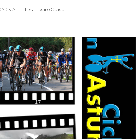
DAD VIAL
Lena Destino Ciclista
Search
Search
for: