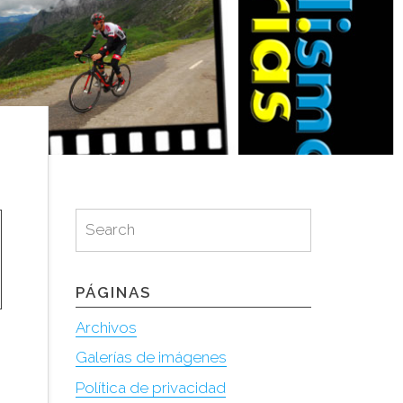
Search
Search
for:
PÁGINAS
Archivos
Galerías de imágenes
Política de privacidad