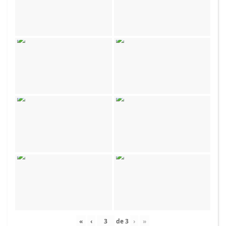
«
‹
de
3
›
»