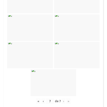
«
‹
de
7
›
»