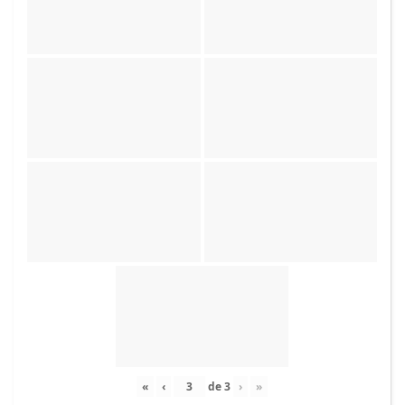
«
‹
de
3
›
»