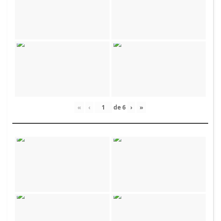
«
‹
de
6
›
»