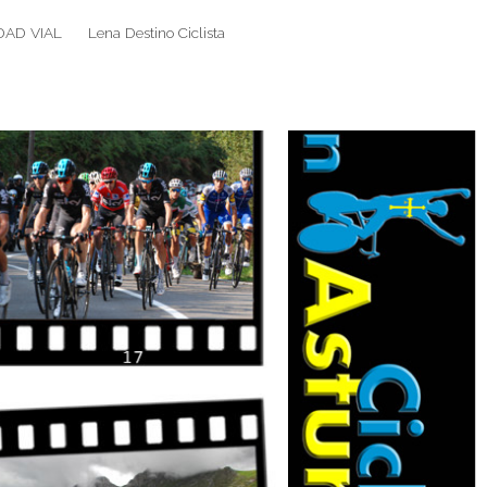
DAD VIAL
Lena Destino Ciclista
Search
Search
for: