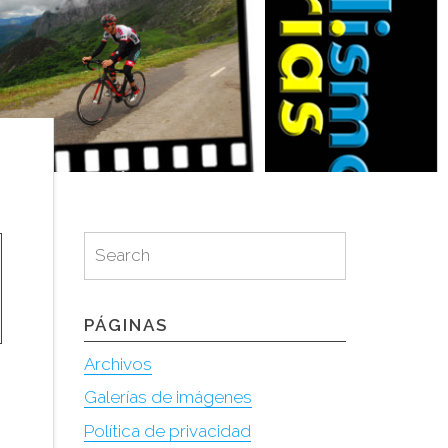
Search
Search
for:
PÁGINAS
Archivos
Galerías de imágenes
Política de privacidad