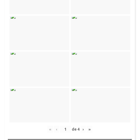
«
‹
de
4
›
»