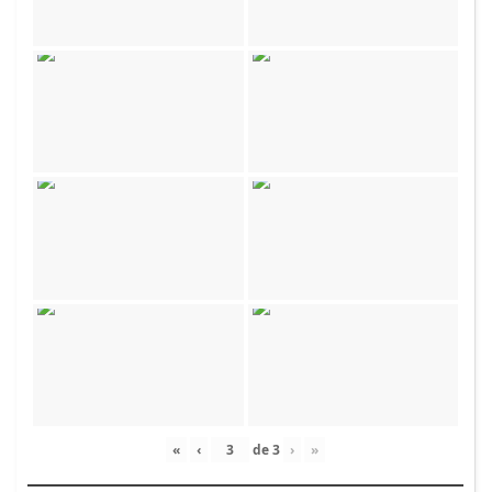
«
‹
de
3
›
»