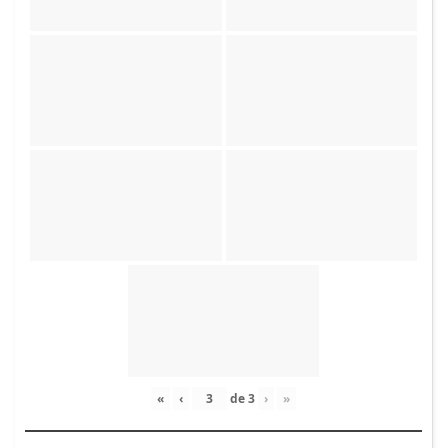
«
‹
de
3
›
»