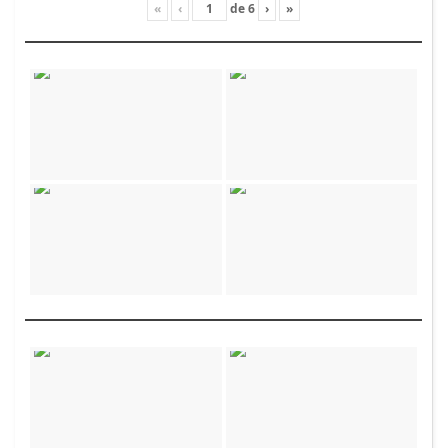
«
‹
de
6
›
»