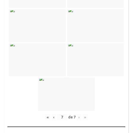
«
‹
de
7
›
»