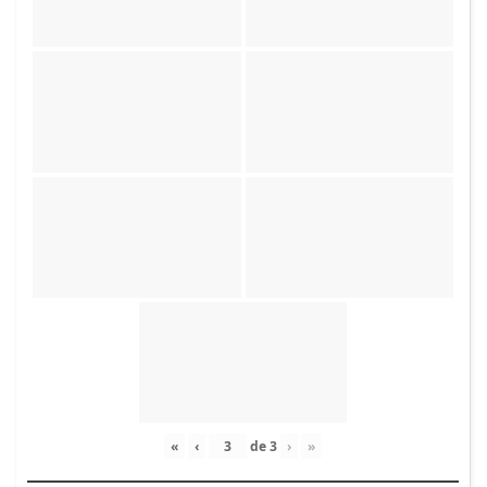
«
‹
de
3
›
»