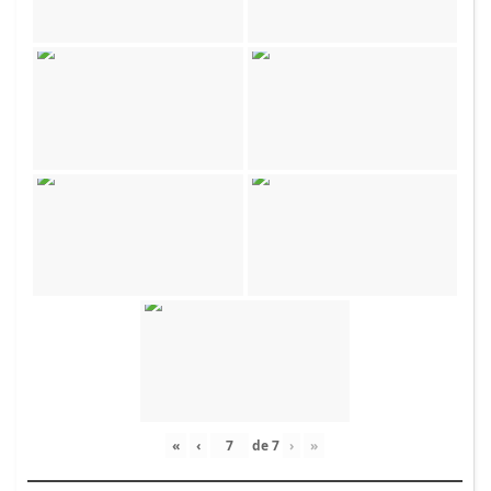
«
‹
de
7
›
»