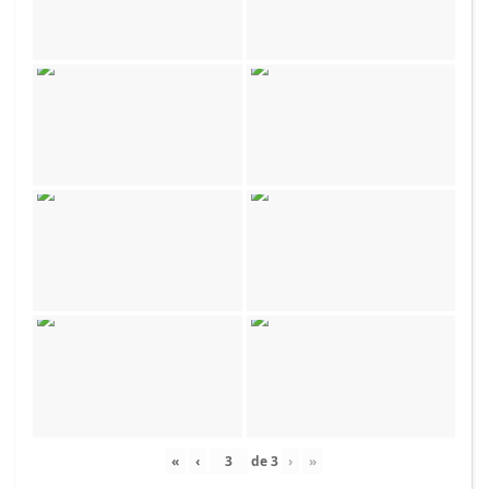
«
‹
de
3
›
»