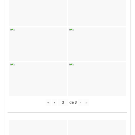
«
‹
de
3
›
»