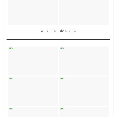
«
‹
de
6
›
»