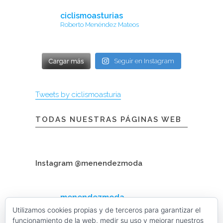
ciclismoasturias
Roberto Menéndez Mateos
Cargar más
Seguir en Instagram
Tweets by ciclismoasturia
TODAS NUESTRAS PÁGINAS WEB
Instagram @menendezmoda
menendezmoda
Menéndez Moda hombre
Utilizamos cookies propias y de terceros para garantizar el
funcionamiento de la web, medir su uso y mejorar nuestros