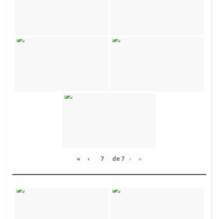
«
‹
de
7
›
»