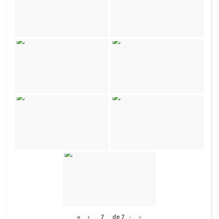
«
‹
de
7
›
»