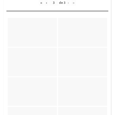
«
‹
de
3
›
»