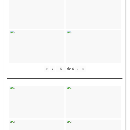
«
‹
de
6
›
»