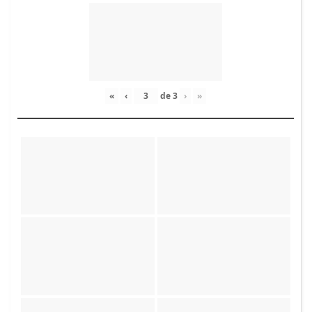
«
‹
de
3
›
»