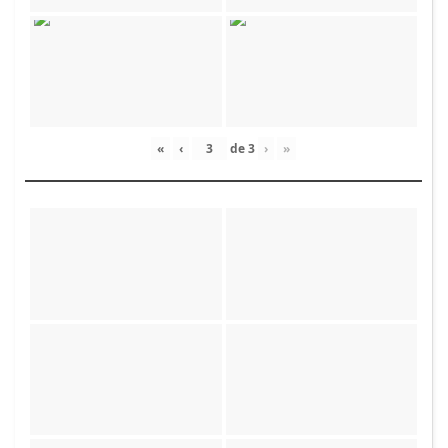
«
‹
de
3
›
»