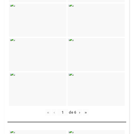
«
‹
de
6
›
»