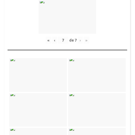
«
‹
de
7
›
»