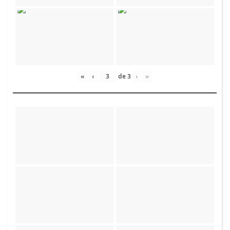
«
‹
de
3
›
»