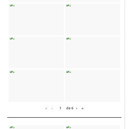
«
‹
de
6
›
»