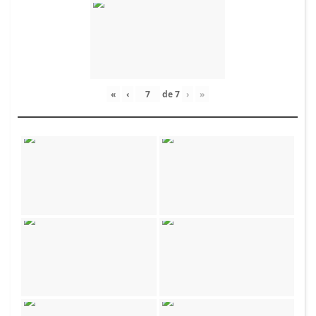
«
‹
de
7
›
»