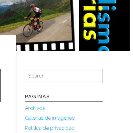
Search
Search
for:
PÁGINAS
Archivos
Galerías de imágenes
Política de privacidad