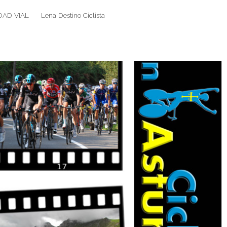
DAD VIAL
Lena Destino Ciclista
Search
Search
for: