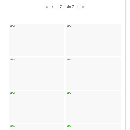
«
‹
de
7
›
»