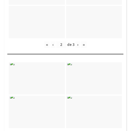
«
‹
de
3
›
»