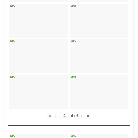
«
‹
de
6
›
»