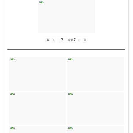
«
‹
de
7
›
»