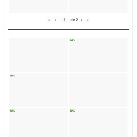
«
‹
de
2
›
»