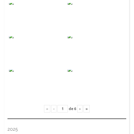
«
‹
de
6
›
»
2025