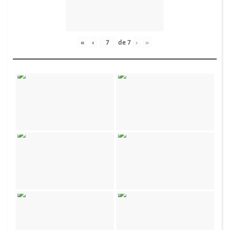
«
‹
de
7
›
»