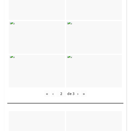
«
‹
de
3
›
»