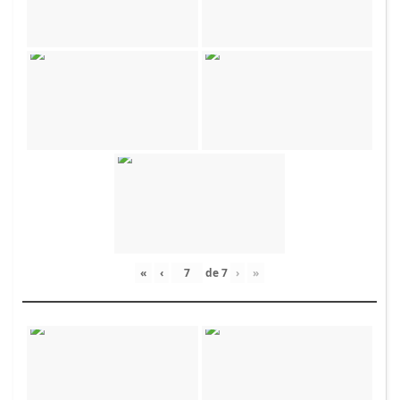
«
‹
de
7
›
»