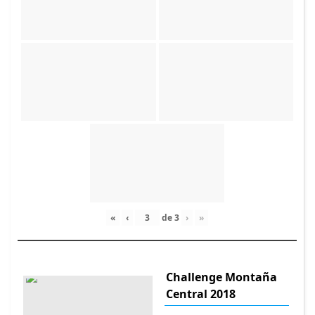
«
‹
de
3
›
»
Challenge Montaña
Central 2018