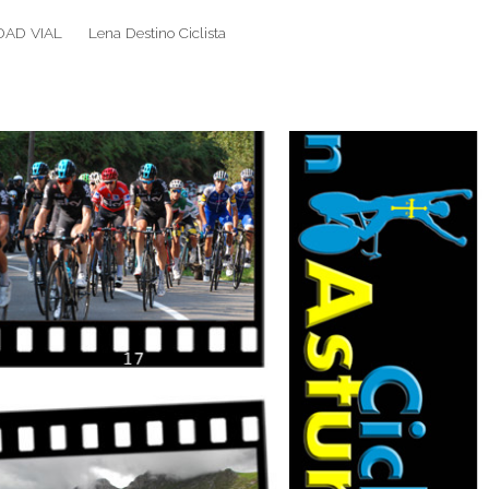
DAD VIAL
Lena Destino Ciclista
Search
Search
for: