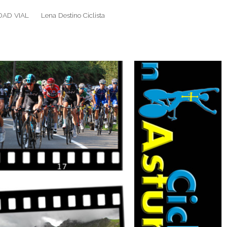
DAD VIAL
Lena Destino Ciclista
Search
Search
for: