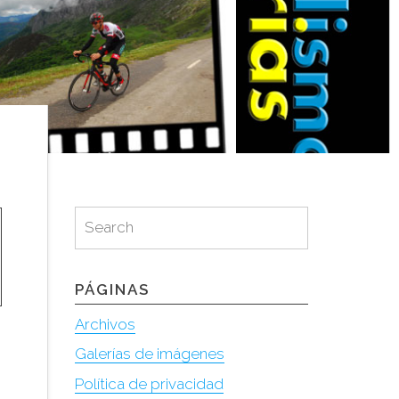
Search
Search
for:
PÁGINAS
Archivos
Galerías de imágenes
Política de privacidad