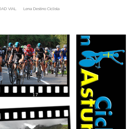
DAD VIAL
Lena Destino Ciclista
Search
Search
for: