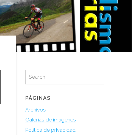
Search
Search
for:
PÁGINAS
Archivos
Galerías de imágenes
Política de privacidad