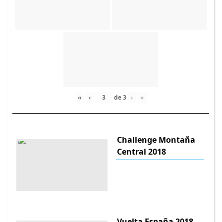
«
‹
de
3
›
»
Challenge Montaña
Central 2018
Vuelta España 2018