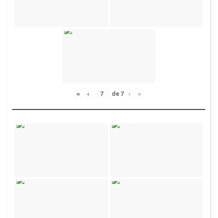
«
‹
de
7
›
»