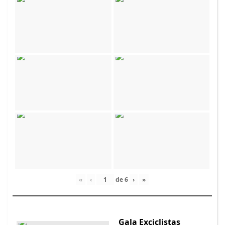
«
‹
de
6
›
»
Gala Exciclistas