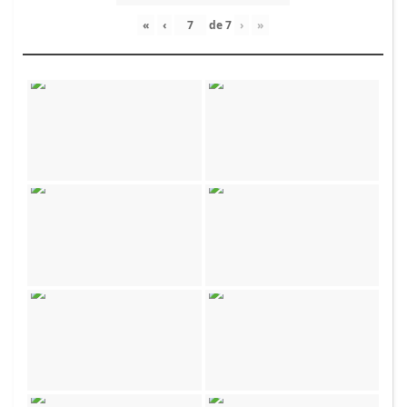
«
‹
de
7
›
»