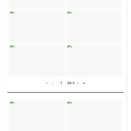
«
‹
de
4
›
»