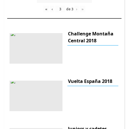
«
‹
de
3
›
»
Challenge Montaña
Central 2018
Vuelta España 2018
Juniors y cadetes